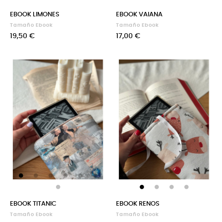
EBOOK LIMONES
EBOOK VAIANA
Tamaño Ebook
Tamaño Ebook
Precio
Precio
19,50 €
17,00 €
EBOOK TITANIC
EBOOK RENOS
Tamaño Ebook
Tamaño Ebook