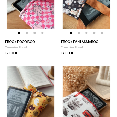
EBOOK BOODISCO
EBOOK FANTASMABOO
Tamaño Ebook
Tamaño Ebook
Precio
Precio
17,00 €
17,00 €