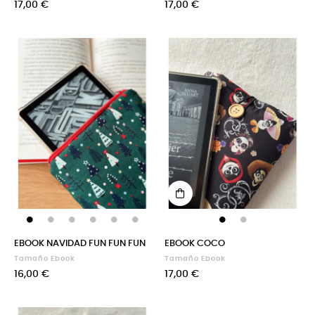
Precio
Precio
17,00 €
17,00 €
EBOOK NAVIDAD FUN FUN FUN
EBOOK COCO
Tamaño Ebook
Tamaño Ebook
Precio
Precio
16,00 €
17,00 €