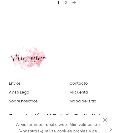
1
2
Envíos
Contacto
Aviso Legal
Mi cuenta
Sobre nosotros
Mapa del sitio
Suscripción Al Boletín De Noticias
Al visitar nuestro sitio web, Mimivelmashop
Puede darse de baja en cualquier momento. Para ello,
(«nosotros») utiliza cookies propias y de