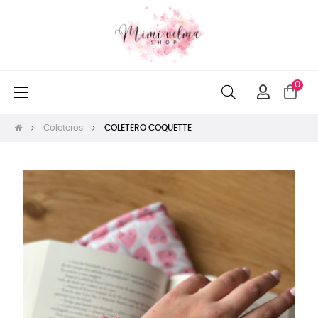
0
Navegación
☰
de
palanca
Coleteros
COLETERO COQUETTE